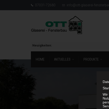
07031-72680
info@ott-glaserei-fensterba
Neuigkeiten:
HOME
AKTUELLES
PRODUKTE
Dat
Sta
Wir
Nutz
per
Ser