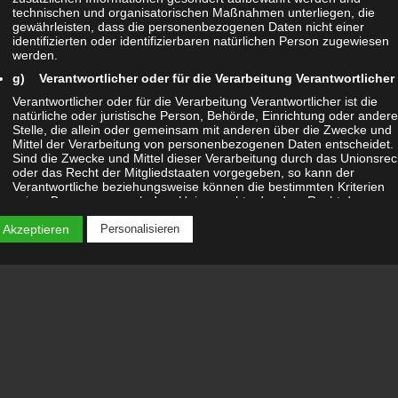
technischen und organisatorischen Maßnahmen unterliegen, die
gewährleisten, dass die personenbezogenen Daten nicht einer
identifizierten oder identifizierbaren natürlichen Person zugewiesen
werden.
g) Verantwortlicher oder für die Verarbeitung Verantwortlicher
Verantwortlicher oder für die Verarbeitung Verantwortlicher ist die
natürliche oder juristische Person, Behörde, Einrichtung oder andere
Stelle, die allein oder gemeinsam mit anderen über die Zwecke und
Mittel der Verarbeitung von personenbezogenen Daten entscheidet.
Sind die Zwecke und Mittel dieser Verarbeitung durch das Unionsrec
oder das Recht der Mitgliedstaaten vorgegeben, so kann der
Verantwortliche beziehungsweise können die bestimmten Kriterien
seiner Benennung nach dem Unionsrecht oder dem Recht der
Mitgliedstaaten vorgesehen werden.
 Akzeptieren
Personalisieren
h) Auftragsverarbeiter
Auftragsverarbeiter ist eine natürliche oder juristische Person, Behör
Einrichtung oder andere Stelle, die personenbezogene Daten im Auf
des Verantwortlichen verarbeitet.
i) Empfänger
Empfänger ist eine natürliche oder juristische Person, Behörde,
Einrichtung oder andere Stelle, der personenbezogene Daten
offengelegt werden, unabhängig davon, ob es sich bei ihr um einen
Dritten handelt oder nicht. Behörden, die im Rahmen eines bestimm
Untersuchungsauftrags nach dem Unionsrecht oder dem Recht der