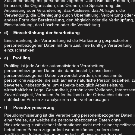
Zusammenhang mit personenbezogenen Daten wie das Erheben, d
Erfassen, die Organisation, das Ordnen, die Speicherung, die
Anpassung oder Veränderung, das Auslesen, das Abfragen, die
Verwendung, die Offenlegung durch Übermittlung, Verbreitung oder 
andere Form der Bereitstellung, den Abgleich oder die Verknüpfung,
Einschränkung, das Löschen oder die Vernichtung.
d) Einschränkung der Verarbeitung
Einschränkung der Verarbeitung ist die Markierung gespeicherter
personenbezogener Daten mit dem Ziel, ihre künftige Verarbeitung
einzuschränken.
e) Profiling
Profiling ist jede Art der automatisierten Verarbeitung
personenbezogener Daten, die darin besteht, dass diese
personenbezogenen Daten verwendet werden, um bestimmte
persönliche Aspekte, die sich auf eine natürliche Person beziehen, z
bewerten, insbesondere, um Aspekte bezüglich Arbeitsleistung,
wirtschaftlicher Lage, Gesundheit, persönlicher Vorlieben, Interessen
Zuverlässigkeit, Verhalten, Aufenthaltsort oder Ortswechsel dieser
natürlichen Person zu analysieren oder vorherzusagen.
f) Pseudonymisierung
Pseudonymisierung ist die Verarbeitung personenbezogener Daten i
einer Weise, auf welche die personenbezogenen Daten ohne
Hinzuziehung zusätzlicher Informationen nicht mehr einer spezifisch
betroffenen Person zugeordnet werden können, sofern diese
zusätzlichen Informationen gesondert aufbewahrt werden und