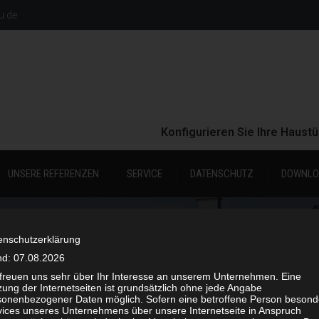
u.de
Konfigurieren Sie Ihre Haustür jetzt mi
UNSERE REFERENZEN
SERVICE
DATENSCHUTZ
DOWNLO
enschutzerklärung
nd: 07.08.2026
 freuen uns sehr über Ihr Interesse an unserem Unternehmen. Eine
ung der Internetseiten ist grundsätzlich ohne jede Angabe
ANFRAGE
sonenbezogener Daten möglich. Sofern eine betroffene Person besond
vices unseres Unternehmens über unsere Internetseite in Anspruch