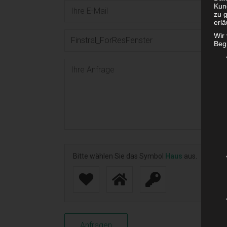
Kun
zu g
erlä
Wir
Begr
Bitte wählen Sie das Symbol
Haus
aus.