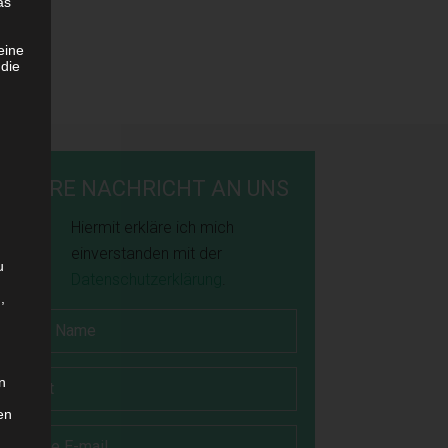
as
eine
 die
IHRE NACHRICHT AN UNS
Hiermit erkläre ich mich
einverstanden mit der
u
Datenschutzerklärung
.
,
n
en