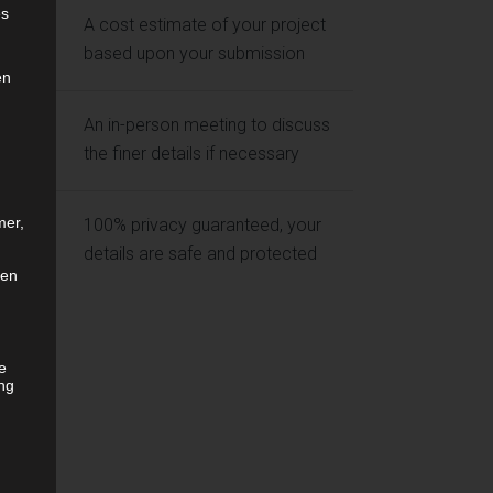
es
A cost estimate of your project
based upon your submission
en
An in-person meeting to discuss
the finer details if necessary
mer,
100% privacy guaranteed, your
details are safe and protected
len
he
ng