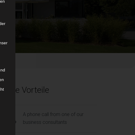
ten
der
nser
und
en
Ihre Vorteile
cht
A phone call from one of our
business consultants