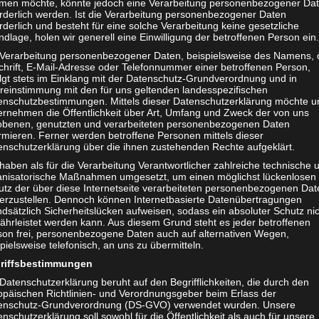
men möchte, könnte jedoch eine Verarbeitung personenbezogener Da
orderlich werden. Ist die Verarbeitung personenbezogener Daten
rderlich und besteht für eine solche Verarbeitung keine gesetzliche
dlage, holen wir generell eine Einwilligung der betroffenen Person ein.
 Verarbeitung personenbezogener Daten, beispielsweise des Namens, 
chrift, E-Mail-Adresse oder Telefonnummer einer betroffenen Person,
olgt stets im Einklang mit der Datenschutz-Grundverordnung und in
reinstimmung mit den für uns geltenden landesspezifischen
enschutzbestimmungen. Mittels dieser Datenschutzerklärung möchte u
ernehmen die Öffentlichkeit über Art, Umfang und Zweck der von uns
obenen, genutzten und verarbeiteten personenbezogenen Daten
rmieren. Ferner werden betroffene Personen mittels dieser
enschutzerklärung über die ihnen zustehenden Rechte aufgeklärt.
haben als für die Verarbeitung Verantwortlicher zahlreiche technische 
anisatorische Maßnahmen umgesetzt, um einen möglichst lückenlosen
utz der über diese Internetseite verarbeiteten personenbezogenen Dat
herzustellen. Dennoch können Internetbasierte Datenübertragungen
dsätzlich Sicherheitslücken aufweisen, sodass ein absoluter Schutz ni
ährleistet werden kann. Aus diesem Grund steht es jeder betroffenen
son frei, personenbezogene Daten auch auf alternativen Wegen,
pielsweise telefonisch, an uns zu übermitteln.
verstanden mit der
Datenschutzerklärung
.
riffsbestimmungen
Datenschutzerklärung beruht auf den Begrifflichkeiten, die durch den
opäischen Richtlinien- und Verordnungsgeber beim Erlass der
enschutz-Grundverordnung (DS-GVO) verwendet wurden. Unsere
nschutzerklärung soll sowohl für die Öffentlichkeit als auch für unsere