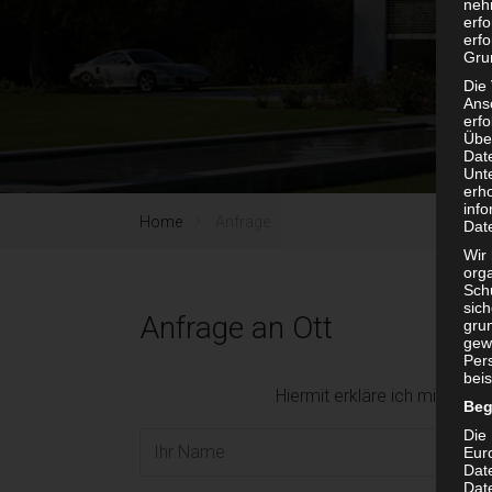
neh
erf
erfo
Grun
Die
Ans
erf
Übe
Dat
Unt
erh
info
Home
Anfrage
Dat
Wir 
org
Sch
sic
Anfrage an Ott
grun
gew
Per
beis
Hiermit erkläre ich mich ein
Beg
Die 
Eur
Dat
Date