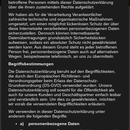
betroffene Personen mittels dieser Datenschutzerklärung
über die ihnen zustehenden Rechte aufgeklärt.
Home
GLASTÜREN- UND TRENNWÄNDE VON OTT
Wir haben als für die Verarbeitung Verantwortlicher
zahlreiche technische und organisatorische Maßnahmen
umgesetzt, um einen möglichst lückenlosen Schutz der über
diese Internetseite verarbeiteten personenbezogenen Daten
sicherzustellen. Dennoch können Internetbasierte
Glastüren- und Trennwände
Datenübertragungen grundsätzlich Sicherheitslücken
aufweisen, sodass ein absoluter Schutz nicht gewährleistet
werden kann. Aus diesem Grund steht es jeder betroffenen
Person frei, personenbezogene Daten auch auf alternativen
Es scheint ein Grundbedürfnis des Menschen zu sein, seine
Wegen, beispielsweise telefonisch, an uns zu übermitteln.
Umgebung in möglichst hellem Licht zu erleben.
Begriffsbestimmungen
Die Datenschutzerklärung beruht auf den Begrifflichkeiten,
Schon des Morgens, wenn man aufwacht, hebt Licht auf
die durch den Europäischen Richtlinien- und
Verordnungsgeber beim Erlass der Datenschutz-
Anhieb die Stimmung, setzt positive Gefühle frei, schenkt
Grundverordnung (DS-GVO) verwendet wurden. Unsere
Lebensfreude über den ganzen Tag. So verwundert es nicht,
Datenschutzerklärung soll sowohl für die Öffentlichkeit als
auch für unsere Kunden und Geschäftspartner einfach lesbar
dass Glastüren mit ihrer einzigartigen Transparenz in den
und verständlich sein. Um dies zu gewährleisten, möchten
wir vorab die verwendeten Begrifflichkeiten erläutern.
letzten Jahren im Wohnbereich enorm an Bedeutung
Wir verwenden in dieser Datenschutzerklärung unter
gewonnen haben. Die Vielfalt an Glasdesigns ermöglicht es
anderem die folgenden Begriffe:
Ihnen, Ihren Räumen genau so viel Licht zu spenden, wie
a) personenbezogene Daten
Sie möchten und gleichzeitig ganz individuelle