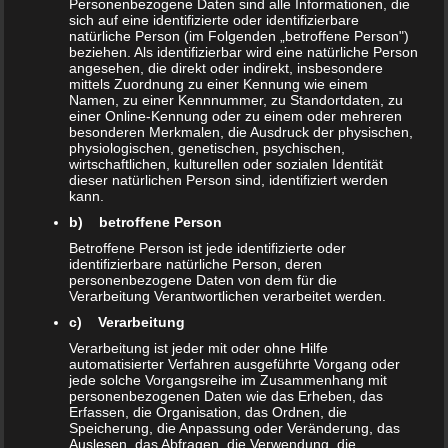
Personenbezogene Daten sind alle Informationen, die
architektonische Highlights zu setzen.
sich auf eine identifizierte oder identifizierbare
natürliche Person (im Folgenden „betroffene Person")
Designs von transparent bis blickdicht, in verschiedenen
beziehen. Als identifizierbar wird eine natürliche Person
angesehen, die direkt oder indirekt, insbesondere
Farben, mit
mittels Zuordnung zu einer Kennung wie einem
Namen, zu einer Kennnummer, zu Standortdaten, zu
unterschiedlichen Techniken bearbeitet, mit
einer Online-Kennung oder zu einem oder mehreren
ungewöhnlichen Materialien kombiniert – lassen Sie Ihrer
besonderen Merkmalen, die Ausdruck der physischen,
physiologischen, genetischen, psychischen,
Phantasie bei der Auswahl freien Lauf. Freuen Sie sich auf
wirtschaftlichen, kulturellen oder sozialen Identität
dieser natürlichen Person sind, identifiziert werden
Räume mit ganz neuen Perspektiven – mit Glastüren
kann.
egal ob zum Schieben, Drehen oder Pendeln.
b) betroffene Person
Betroffene Person ist jede identifizierte oder
identifizierbare natürliche Person, deren
personenbezogene Daten von dem für die
Verarbeitung Verantwortlichen verarbeitet werden.
c) Verarbeitung
Verarbeitung ist jeder mit oder ohne Hilfe
automatisierter Verfahren ausgeführte Vorgang oder
jede solche Vorgangsreihe im Zusammenhang mit
personenbezogenen Daten wie das Erheben, das
Erfassen, die Organisation, das Ordnen, die
Speicherung, die Anpassung oder Veränderung, das
Auslesen, das Abfragen, die Verwendung, die