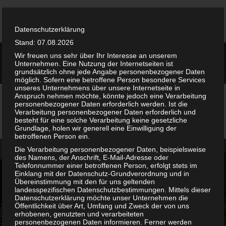
RUDOLF-DIESEL- STR. 5
Datenschutzerklärung
71032 Böblingen
Stand: 07.08.2026
07031-72680
Wir freuen uns sehr über Ihr Interesse an unserem
Unternehmen. Eine Nutzung der Internetseiten ist
info@ott-glaserei-fensterbau.de
grundsätzlich ohne jede Angabe personenbezogener Daten
möglich. Sofern eine betroffene Person besondere Services
unseres Unternehmens über unsere Internetseite in
Anspruch nehmen möchte, könnte jedoch eine Verarbeitung
personenbezogener Daten erforderlich werden. Ist die
Verarbeitung personenbezogener Daten erforderlich und
besteht für eine solche Verarbeitung keine gesetzliche
re Haustür jetzt mit dem neuen Pirnar Türkonfigurator!
Neuigkeiten:
Grundlage, holen wir generell eine Einwilligung der
betroffenen Person ein.
Die Verarbeitung personenbezogener Daten, beispielsweise
des Namens, der Anschrift, E-Mail-Adresse oder
Telefonnummer einer betroffenen Person, erfolgt stets im
GLASTÜREN- UND
Einklang mit der Datenschutz-Grundverordnung und in
Übereinstimmung mit den für uns geltenden
landesspezifischen Datenschutzbestimmungen. Mittels dieser
TRENNWÄNDE VON OTT
Datenschutzerklärung möchte unser Unternehmen die
Öffentlichkeit über Art, Umfang und Zweck der von uns
erhobenen, genutzten und verarbeiteten
personenbezogenen Daten informieren. Ferner werden