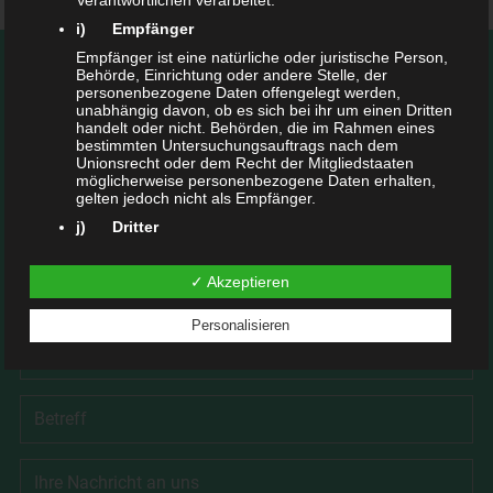
Verantwortlichen verarbeitet.
i) Empfänger
Empfänger ist eine natürliche oder juristische Person,
IHRE NACHRICHT AN UNS
Behörde, Einrichtung oder andere Stelle, der
personenbezogene Daten offengelegt werden,
unabhängig davon, ob es sich bei ihr um einen Dritten
handelt oder nicht. Behörden, die im Rahmen eines
Hiermit erkläre ich mich einverstanden mit der
bestimmten Untersuchungsauftrags nach dem
Unionsrecht oder dem Recht der Mitgliedstaaten
Datenschutzerklärung
.
möglicherweise personenbezogene Daten erhalten,
gelten jedoch nicht als Empfänger.
j) Dritter
Dritter ist eine natürliche oder juristische Person,
Behörde, Einrichtung oder andere Stelle außer der
✓ Akzeptieren
betroffenen Person, dem Verantwortlichen, dem
Auftragsverarbeiter und den Personen, die unter der
unmittelbaren Verantwortung des Verantwortlichen
Personalisieren
oder des Auftragsverarbeiters befugt sind, die
personenbezogenen Daten zu verarbeiten.
k) Einwilligung
Einwilligung ist jede von der betroffenen Person
freiwillig für den bestimmten Fall in informierter Weise
und unmissverständlich abgegebene
Willensbekundung in Form einer Erklärung oder einer
sonstigen eindeutigen bestätigenden Handlung, mit